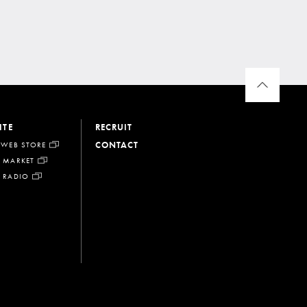
ITE
RECRUIT
CONTACT
 WEB STORE
 MARKET
 RADIO