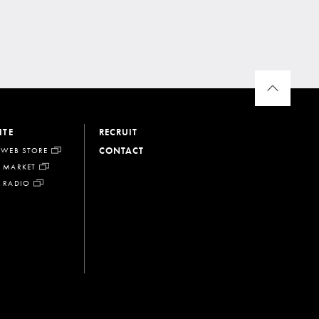
ITE
RECRUIT
CONTACT
 WEB STORE
 MARKET
 RADIO