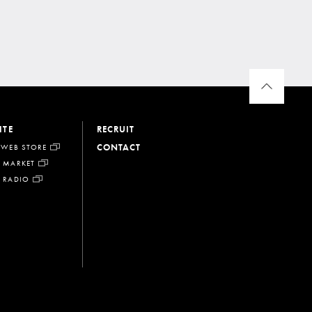
ITE
RECRUIT
CONTACT
 WEB STORE
 MARKET
 RADIO