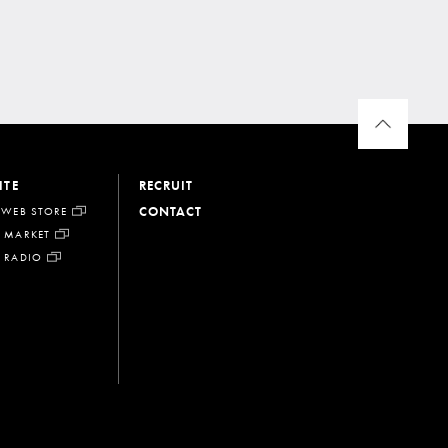
ITE
RECRUIT
CONTACT
 WEB STORE
 MARKET
 RADIO