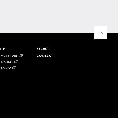
ITE
RECRUIT
CONTACT
 WEB STORE
 MARKET
 RADIO