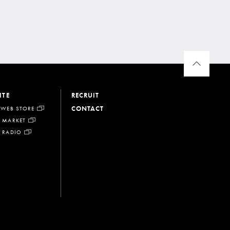
ITE
RECRUIT
CONTACT
 WEB STORE
 MARKET
 RADIO