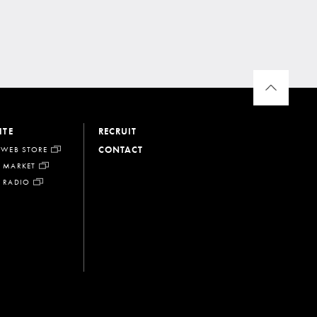
ITE
RECRUIT
CONTACT
 WEB STORE
 MARKET
 RADIO