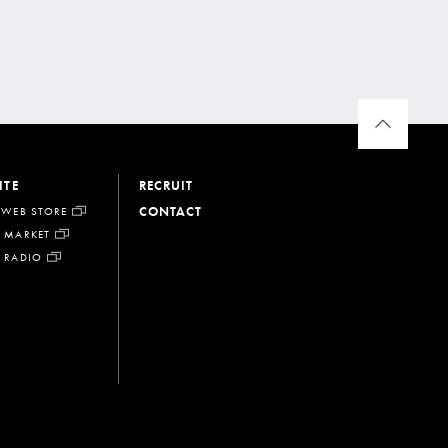
ITE
RECRUIT
CONTACT
 WEB STORE
 MARKET
 RADIO