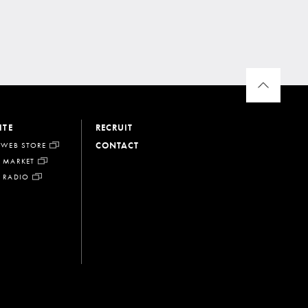
ITE
RECRUIT
CONTACT
 WEB STORE
 MARKET
 RADIO