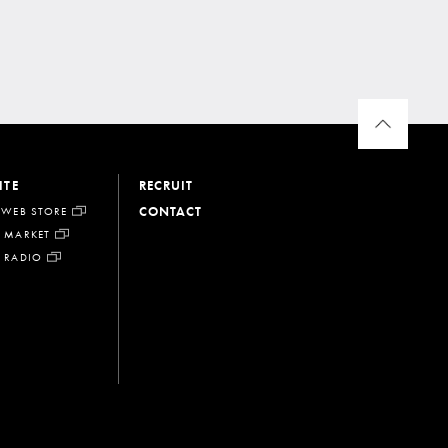
ITE
RECRUIT
CONTACT
 WEB STORE
 MARKET
 RADIO