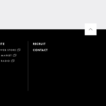
ITE
RECRUIT
CONTACT
 WEB STORE
 MARKET
 RADIO