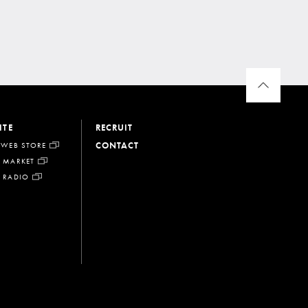
ITE
RECRUIT
CONTACT
 WEB STORE
 MARKET
 RADIO