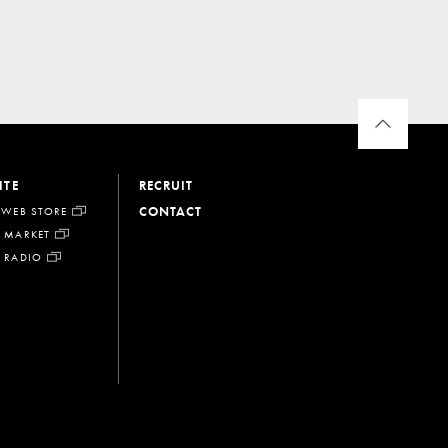
ITE
RECRUIT
CONTACT
 WEB STORE
 MARKET
 RADIO