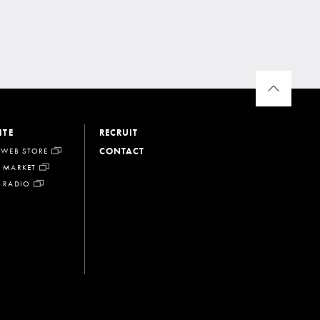
ITE
RECRUIT
CONTACT
 WEB STORE
 MARKET
 RADIO