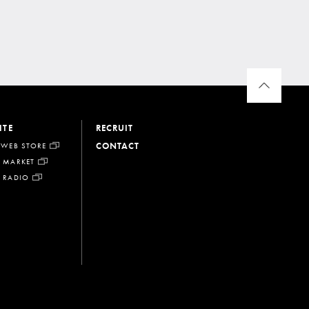
ITE
RECRUIT
CONTACT
 WEB STORE
 MARKET
 RADIO