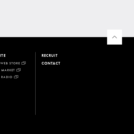
ITE
RECRUIT
CONTACT
 WEB STORE
 MARKET
 RADIO