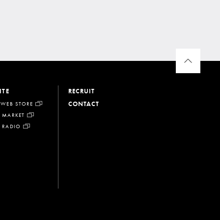
ITE
RECRUIT
CONTACT
 WEB STORE
 MARKET
 RADIO