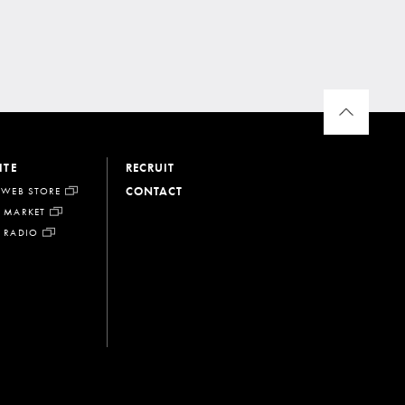
ITE
RECRUIT
CONTACT
 WEB STORE
 MARKET
 RADIO