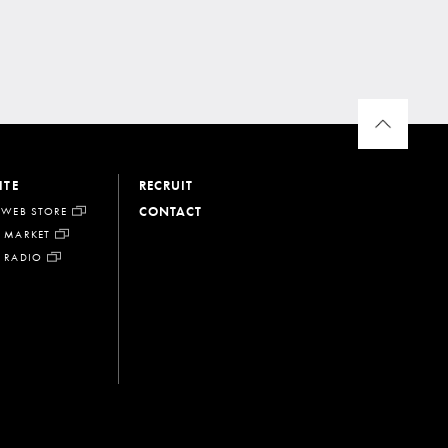
ITE
RECRUIT
CONTACT
 WEB STORE
 MARKET
 RADIO