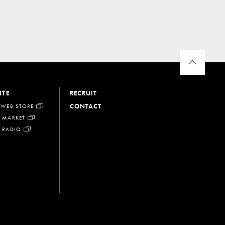
ITE
RECRUIT
CONTACT
 WEB STORE
 MARKET
 RADIO